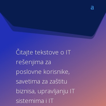
Čitajte tekstove o IT
rešenjima za
poslovne korisnike,
savetima za zaštitu
biznisa, upravljanju IT
sistemima i IT