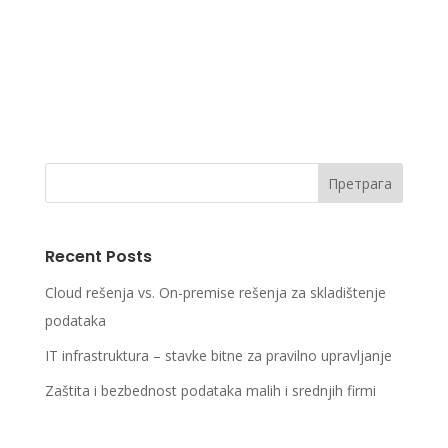
imamo prilike da saznamo uglavnom se odnosi
na velike kompanije poput EBay-a, kod kojih je
oštećeno 145 miliona korisnika ili Linkedin-a od
koga su ukradeni podaci 165...
Претрага
Recent Posts
Cloud rešenja vs. On-premise rešenja za skladištenje
podataka
IT infrastruktura – stavke bitne za pravilno upravljanje
Zaštita i bezbednost podataka malih i srednjih firmi