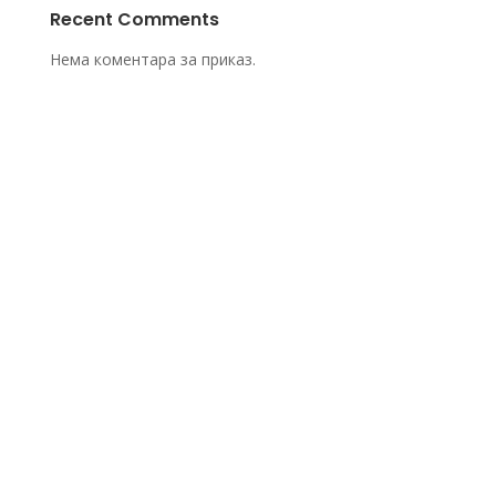
Recent Comments
Нема коментара за приказ.
qbit doo
Marka Čelebonovića 7